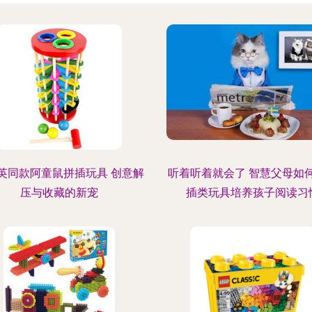
英同款阿童鼠拼插玩具 创意解
听着听着就会了 智慧父母如
压与收藏的新宠
插类玩具培养孩子阅读习