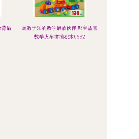
价背后
寓教于乐的数学启蒙伙伴 邦宝益智
数学火车拼插积木6532