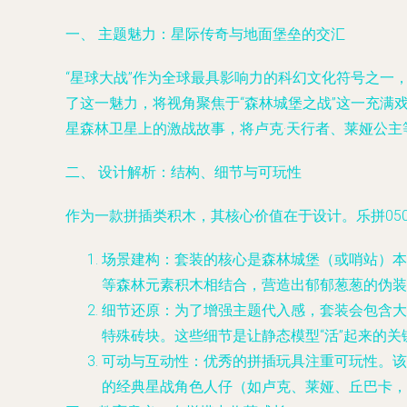
一、 主题魅力：星际传奇与地面堡垒的交汇
“星球大战”作为全球最具影响力的科幻文化符号之一
了这一魅力，将视角聚焦于“森林城堡之战”这一充
星森林卫星上的激战故事，将卢克·天行者、莱娅公
二、 设计解析：结构、细节与可玩性
作为一款拼插类积木，其核心价值在于设计。乐拼05
场景建构
：套装的核心是森林城堡（或哨站）本
等森林元素积木相结合，营造出郁郁葱葱的伪装
细节还原
：为了增强主题代入感，套装会包含大
特殊砖块。这些细节是让静态模型“活”起来的关
可动与互动性
：优秀的拼插玩具注重可玩性。该
的经典星战角色人仔（如卢克、莱娅、丘巴卡，