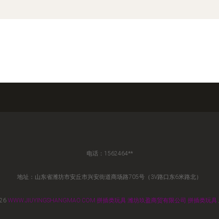
电话：1562464**
地址：山东省潍坊市安丘市兴安街道商场路705号（3V路口东6米路北）
026
WWW.JIUYINGSHANGMAO.COM
拼插类玩具
潍坊玖盈商贸有限公司
拼插类玩具