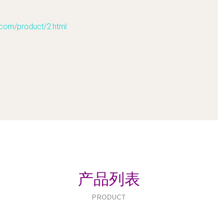
/product/2.html
产品列表
PRODUCT