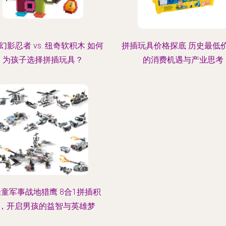
幻影忍者 vs. 纽奇软积木 如何
拼插玩具价格探底 历史最低
为孩子选择拼插玩具？
的消费机遇与产业思考
童军事战地猎鹰 8合1拼插积
，开启男孩的益智与英雄梦