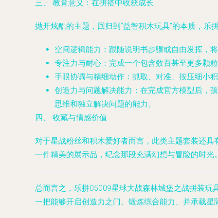
三、 教育意义：在拼搭中收获成长
抛开炫酷的主题，回归到“益智积木玩具”的本质，乐拼
空间逻辑能力
：跟随说明书步骤或自由发挥，将
专注力与耐心
：完成一个包含数百甚至更多颗粒
手眼协调与精细动作
：抓取、对准、按压细小积
创造力与问题解决能力
：在完成官方模型后，孩
思维和独立解决问题的能力。
四、 收藏与情感价值
对于星战粉丝和积木爱好者而言，此类主题套装还具
一件精美的展示品，纪念那段充满幻想与冒险的时光
总而言之，乐拼05009星球大战森林城堡之战拼装
一把能够开启创造力之门、锻炼综合能力、并承载星