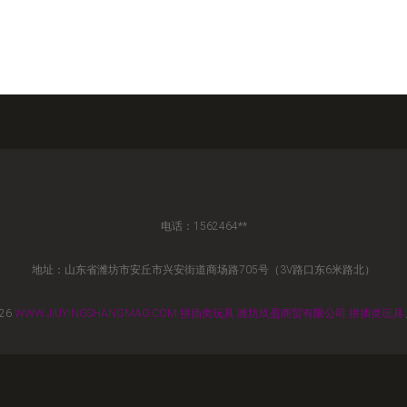
电话：1562464**
地址：山东省潍坊市安丘市兴安街道商场路705号（3V路口东6米路北）
026
WWW.JIUYINGSHANGMAO.COM
拼插类玩具
潍坊玖盈商贸有限公司
拼插类玩具